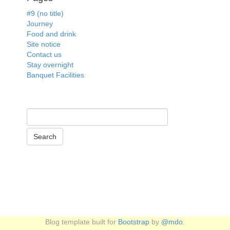
#9 (no title)
Journey
Food and drink
Site notice
Contact us
Stay overnight
Banquet Facilities
Blog template built for
Bootstrap
by
@mdo
.